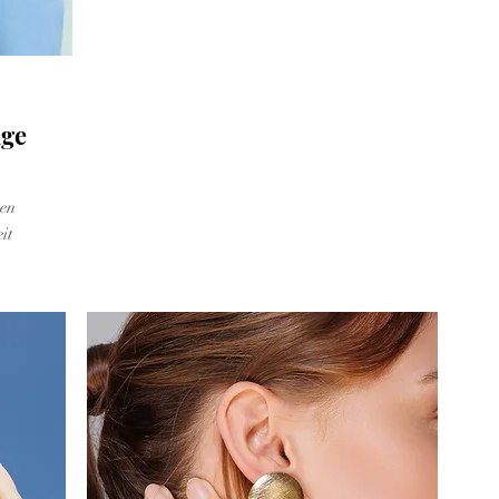
age
en
it